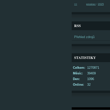
<<
prosinec
/
2025
RSS
Přehled zdrojů
STATISTIKY
Celkem:
1270871
Měsíc:
39409
Den:
1096
Online:
32