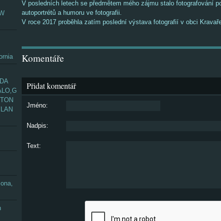
V posledních letech se předmětem mého zájmu stalo fotografování po
autoportrétů a humoru ve fotografii.
EW
V roce 2017 proběhla zatím poslední výstava fotografií v obci Krava
Komentáře
ornia
ADA
Přidat komentář
ALO,G
GTON
Jméno:
YLAN
Nadpis:
Text:
zona,
n