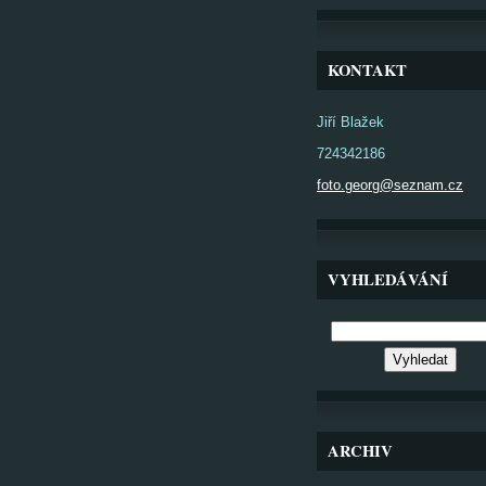
KONTAKT
Jiří Blažek
724342186
foto.georg@seznam.cz
VYHLEDÁVÁNÍ
ARCHIV