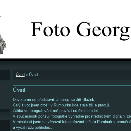
Úvod
»
Úvod
Úvod
Dovolte mi se představit. Jmenuji se Jiří Blažek.
Celý život jsem prožil v Rumburku kde stále žiji a pracuji.
Záliba ve fotografování mě provází od školních let.
V současnosti pořizuji fotografie výhradně prostřednictvím digitální z
V minulosti jsem se věnoval fotografování města Rumburk v proměn
a vydal řadu pohlednic.