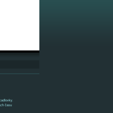
rcadlovky.
ách času