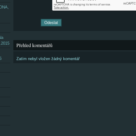
ZONA,
Na
.2015
Přehled komentářů
6
Zatím nebyl vložen žádný komentář