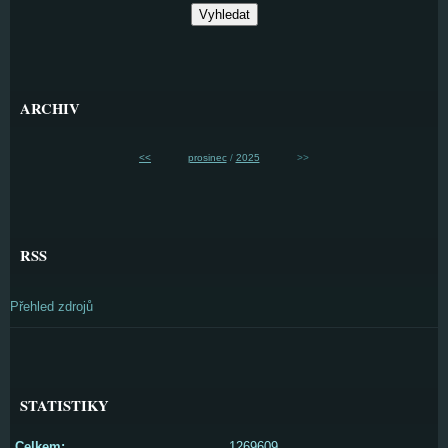
ARCHIV
<<
prosinec
/
2025
>>
RSS
Přehled zdrojů
STATISTIKY
Celkem:
1269609