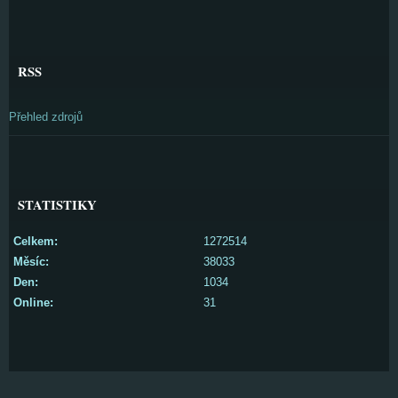
RSS
Přehled zdrojů
STATISTIKY
Celkem:
1272514
Měsíc:
38033
Den:
1034
Online:
31