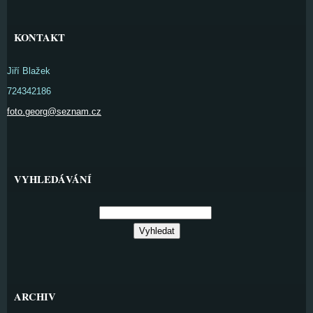
KONTAKT
Jiří Blažek
724342186
foto.georg@seznam.cz
VYHLEDÁVÁNÍ
ARCHIV