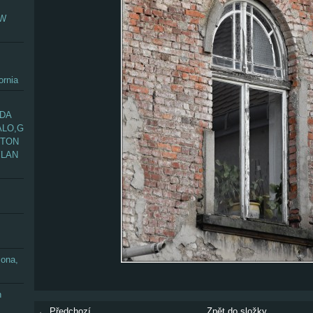
EW
ornia
ADA
ALO,G
GTON
YLAN
zona,
n
← Předchozí
Zpět do složky