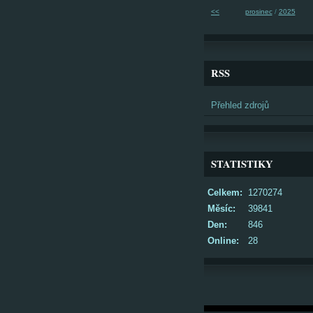
<<
prosinec
/
2025
RSS
Přehled zdrojů
STATISTIKY
Celkem:
1270274
Měsíc:
39841
Den:
846
Online:
28