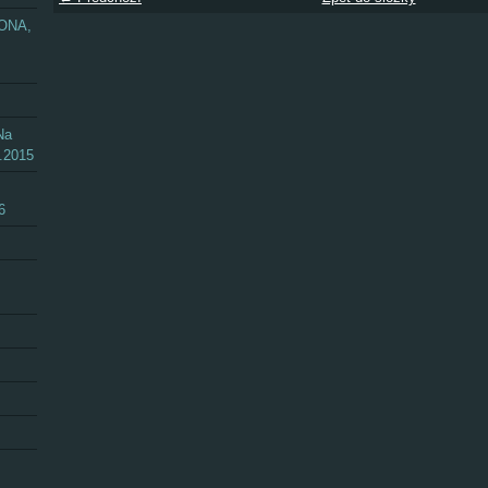
ZONA,
Na
.2015
6