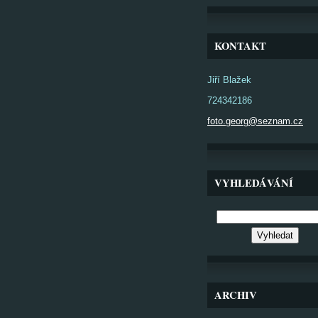
KONTAKT
Jiří Blažek
724342186
foto.georg@seznam.cz
VYHLEDÁVÁNÍ
ARCHIV