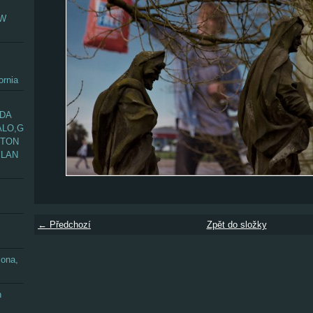
EW
ornia
ADA
ALO,G
GTON
YLAN
← Předchozí
Zpět do složky
zona,
n