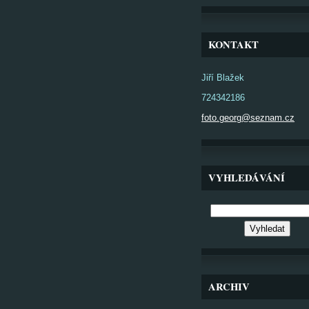
KONTAKT
Jiří Blažek
724342186
foto.georg@seznam.cz
VYHLEDÁVÁNÍ
ARCHIV