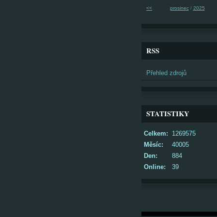
<<
prosinec
/
2025
RSS
Přehled zdrojů
STATISTIKY
Celkem:
1269575
Měsíc:
40005
Den:
884
Online:
39