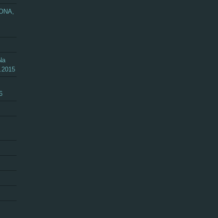
ZONA,
Na
.2015
6