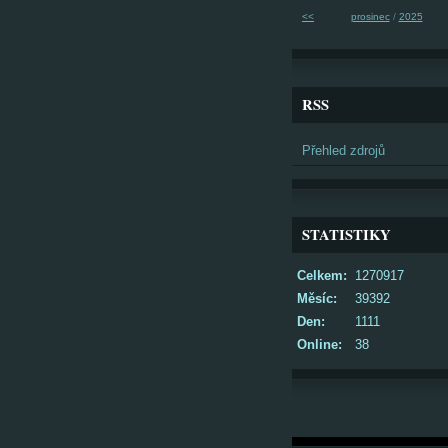
<<
prosinec
/
2025
RSS
Přehled zdrojů
STATISTIKY
Celkem:
1270917
Měsíc:
39392
Den:
1111
Online:
38