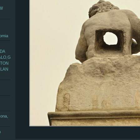
EW
ornia
ADA
ALO,G
GTON
YLAN
zona,
n