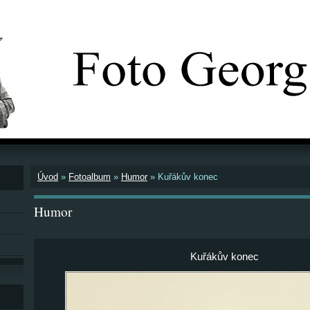
Úvod
»
Fotoalbum
»
Humor
»
Kuřákův konec
Humor
Kuřákův konec