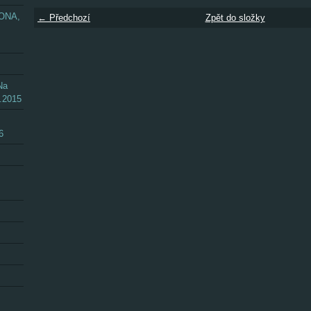
ZONA,
← Předchozí
Zpět do složky
Na
.2015
6