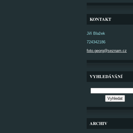
KONTAKT
Jiří Blažek
724342186
foto.georg@seznam.cz
VYHLEDÁVÁNÍ
ARCHIV