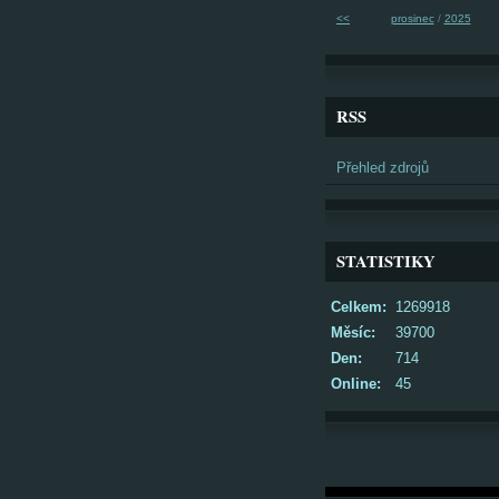
<<
prosinec
/
2025
RSS
Přehled zdrojů
STATISTIKY
Celkem:
1269918
Měsíc:
39700
Den:
714
Online:
45