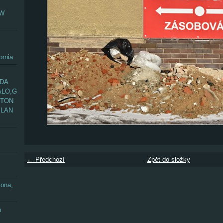
EW
ornia
ADA
ALO,G
GTON
YLAN
← Předchozí
Zpět do složky
zona,
n