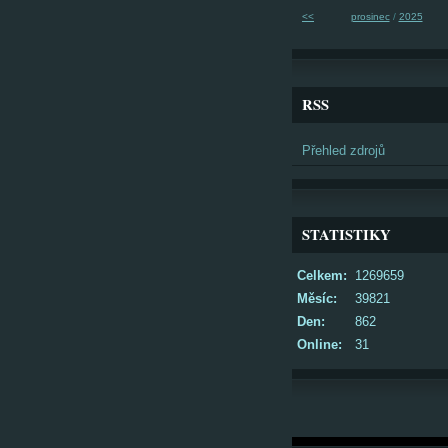
<<
prosinec
/
2025
RSS
Přehled zdrojů
STATISTIKY
Celkem:
1269659
Měsíc:
39821
Den:
862
Online:
31