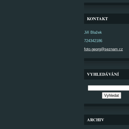
KONTAKT
Jiří Blažek
724342186
foto.georg@seznam.cz
VYHLEDÁVÁNÍ
ARCHIV