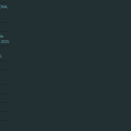
ZONA,
Na
.2015
6