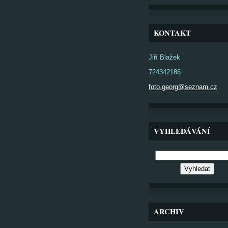
KONTAKT
Jiří Blažek
724342186
foto.georg@seznam.cz
VYHLEDÁVÁNÍ
ARCHIV