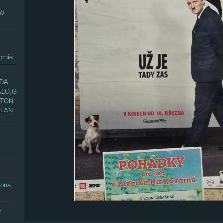
EW
ornia
ADA
ALO,G
GTON
YLAN
zona,
n