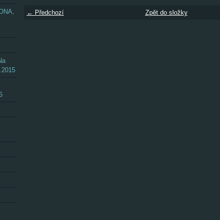
ZONA,
← Předchozí
Zpět do složky
Na
.2015
6