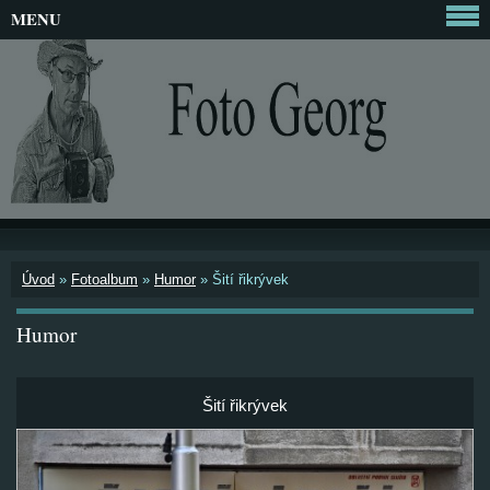
MENU
Úvod
»
Fotoalbum
»
Humor
»
Šití řikrývek
Humor
Šití řikrývek