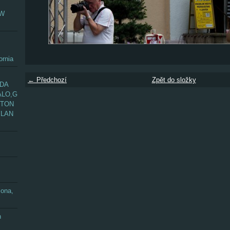
EW
ornia
← Předchozí
Zpět do složky
ADA
ALO,G
GTON
YLAN
zona,
n