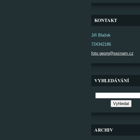
KONTAKT
Jiří Blažek
724342186
foto.georg@seznam.cz
VYHLEDÁVÁNÍ
ARCHIV