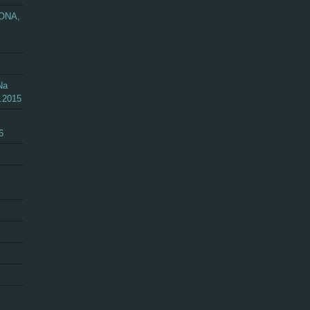
ZONA,
Na
.2015
6