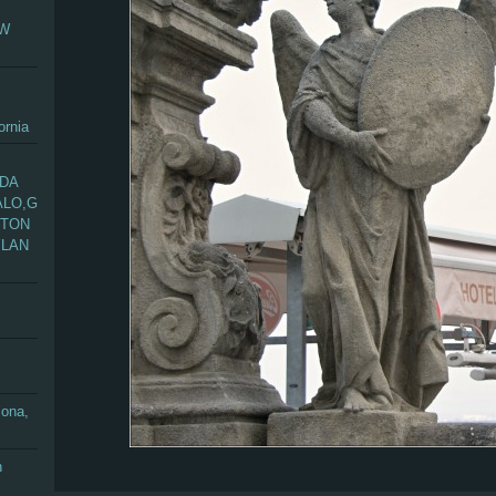
EW
ornia
ADA
ALO,G
GTON
YLAN
zona,
n