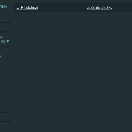
ZONA,
← Předchozí
Zpět do složky
Na
.2015
6