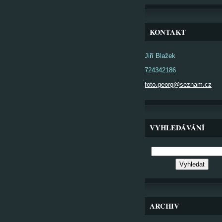
KONTAKT
Jiří Blažek
724342186
foto.georg@seznam.cz
VYHLEDÁVÁNÍ
ARCHIV