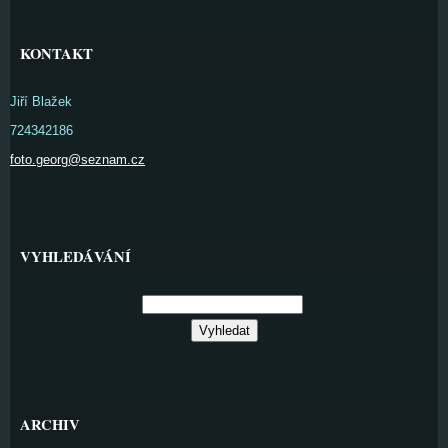
KONTAKT
Jiří Blažek
724342186
foto.georg@seznam.cz
VYHLEDÁVÁNÍ
ARCHIV