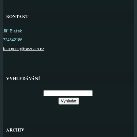
KONTAKT
Jiří Blažek
724342186
foto.georg@seznam.cz
VYHLEDÁVÁNÍ
ARCHIV