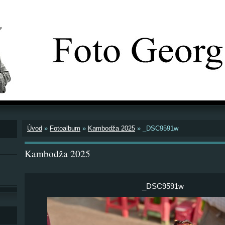
Úvod
»
Fotoalbum
»
Kambodža 2025
»
_DSC9591w
Kambodža 2025
_DSC9591w