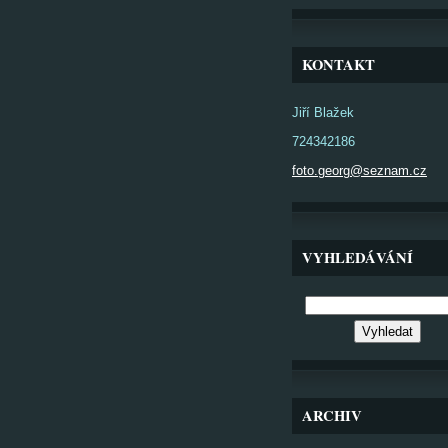
KONTAKT
Jiří Blažek
724342186
foto.georg@seznam.cz
VYHLEDÁVÁNÍ
ARCHIV