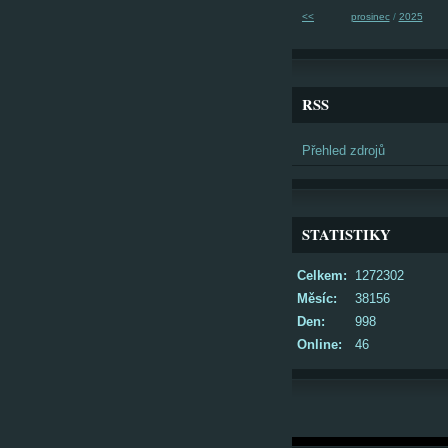
<<
prosinec
/
2025
RSS
Přehled zdrojů
STATISTIKY
Celkem:
1272302
Měsíc:
38156
Den:
998
Online:
46