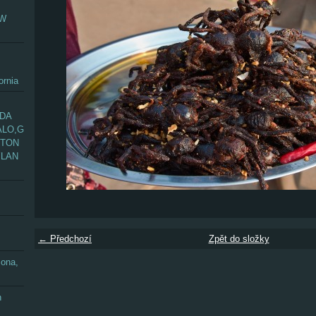
EW
ornia
ADA
ALO,G
GTON
YLAN
← Předchozí
Zpět do složky
zona,
n