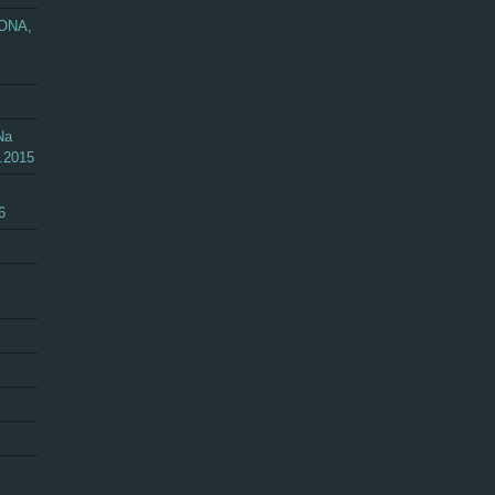
ZONA,
Na
.2015
6