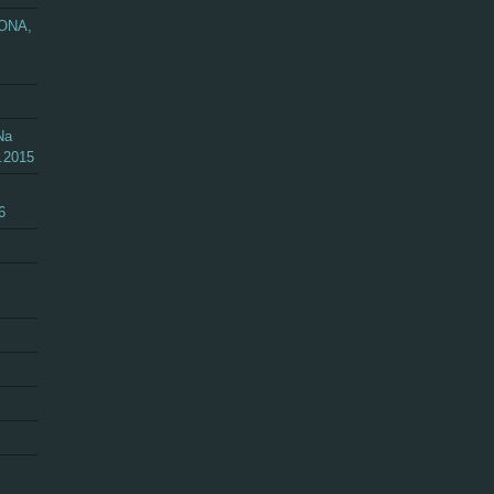
ZONA,
Na
.2015
6