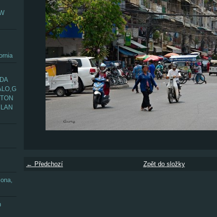
EW
ornia
ADA
ALO,G
GTON
YLAN
← Předchozí
Zpět do složky
zona,
n