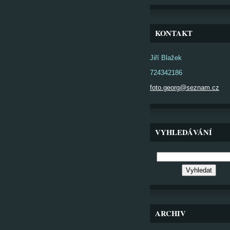
KONTAKT
Jiří Blažek
724342186
foto.georg@seznam.cz
VYHLEDÁVÁNÍ
ARCHIV