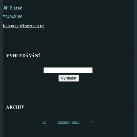
Jiří Blažek
724342186
foto.georg@seznam.cz
VYHLEDÁVÁNÍ
ARCHIV
<<
prosinec
/
2025
>>