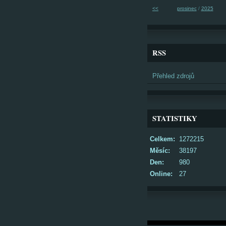
<<
prosinec
/
2025
RSS
Přehled zdrojů
STATISTIKY
Celkem:
1272215
Měsíc:
38197
Den:
980
Online:
27