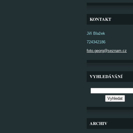
KONTAKT
Jiří Blažek
724342186
foto.georg@seznam.cz
VYHLEDÁVÁNÍ
ARCHIV