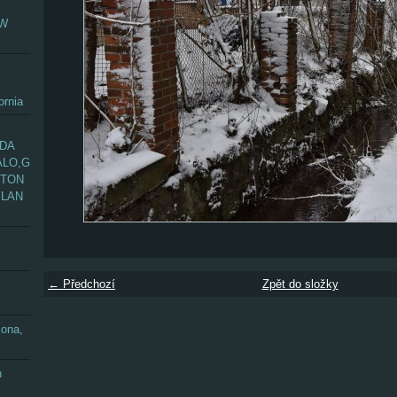
EW
ornia
ADA
ALO,G
GTON
YLAN
← Předchozí
Zpět do složky
zona,
n