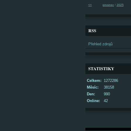
<<
prosinec
/
2025
RSS
Přehled zdrojů
STATISTIKY
Celkem:
1272286
Měsíc:
38158
Den:
990
Online:
42