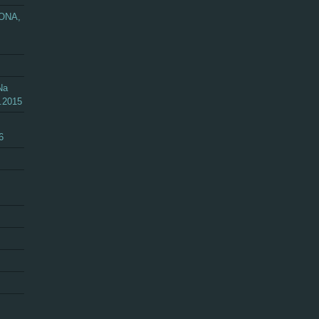
ZONA,
Na
.2015
6