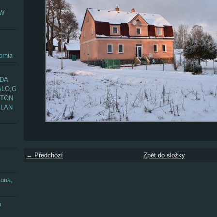
EW
ornia
ADA
ALO,G
GTON
YLAN
← Předchozí
Zpět do složky
zona,
n