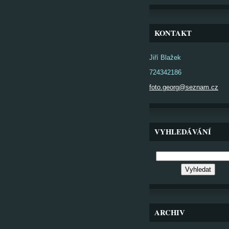
KONTAKT
Jiří Blažek
724342186
foto.georg@seznam.cz
VYHLEDÁVÁNÍ
ARCHIV