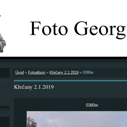
Úvod
»
Fotoalbum
»
Křečany 2.1.2019
»
0380w
Křečany 2.1.2019
0380w