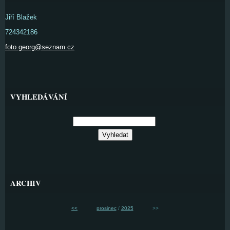
Jiří Blažek
724342186
foto.georg@seznam.cz
VYHLEDÁVÁNÍ
ARCHIV
<<
prosinec
/
2025
>>