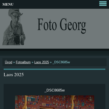
MENU
Úvod
»
Fotoalbum
»
Laos 2025
»
_DSC8685w
Laos 2025
_DSC8685w