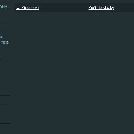
ZONA,
← Předchozí
Zpět do složky
Na
.2015
6