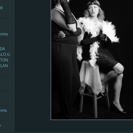
EW
ornia
ADA
ALO,G
GTON
YLAN
zona,
n