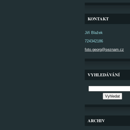
KONTAKT
Jiří Blažek
724342186
foto.georg@seznam.cz
VYHLEDÁVÁNÍ
ARCHIV