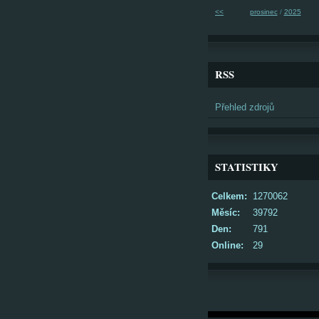
<<
prosinec
/
2025
RSS
Přehled zdrojů
STATISTIKY
Celkem:
1270062
Měsíc:
39792
Den:
791
Online:
29