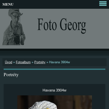
MENU
Úvod
»
Fotoalbum
»
Portréty
»
Havana 3904w
Portréty
Havana 3904w