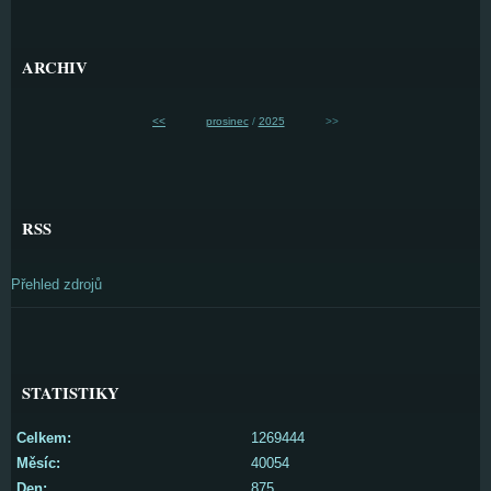
ARCHIV
<<
prosinec
/
2025
>>
RSS
Přehled zdrojů
STATISTIKY
Celkem:
1269444
Měsíc:
40054
Den:
875