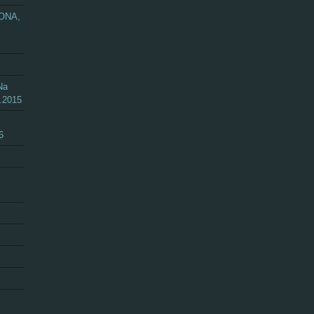
ZONA,
Na
.2015
6