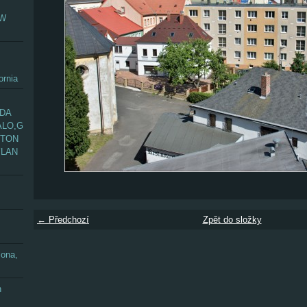
EW
ornia
ADA
ALO,G
GTON
YLAN
← Předchozí
Zpět do složky
zona,
n