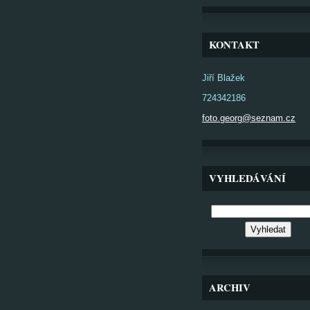
KONTAKT
Jiří Blažek
724342186
foto.georg@seznam.cz
VYHLEDÁVÁNÍ
ARCHIV