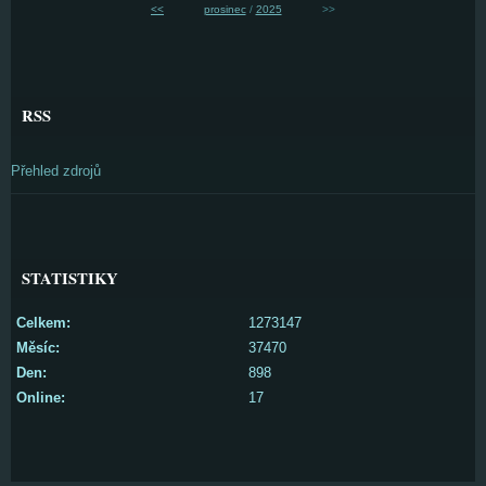
<<
prosinec
/
2025
>>
RSS
Přehled zdrojů
STATISTIKY
Celkem:
1273147
Měsíc:
37470
Den:
898
Online:
17